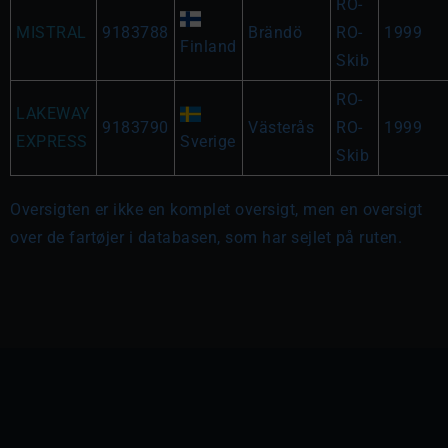
RO-
MISTRAL
9183788
Brändö
RO-
1999
Finland
Skib
RO-
LAKEWAY
9183790
Västerås
RO-
1999
EXPRESS
Sverige
Skib
Oversigten er ikke en komplet oversigt, men en oversigt
over de fartøjer i databasen, som har sejlet på ruten.