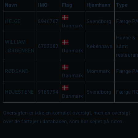
Navn
IMO
Flag
Hjemhavn
Type
HELGE
8946767
Svendborg
Færge P
Danmark
Havne & 
WILLIAM
6703082
København
samt
JØRGENSEN
Danmark
restauran
RØDSAND
Mommark
Færge P
Danmark
HØJESTENE
9169794
Svendborg
Færge R
Danmark
Oversigten er ikke en komplet oversigt, men en oversigt
over de fartøjer i databasen, som har sejlet på ruten.