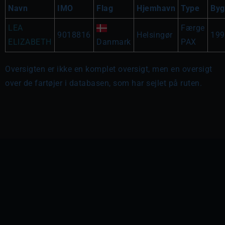
Navn
IMO
Flag
Hjemhavn
Type
Byg
LEA
Færge
9018816
Helsingør
199
ELIZABETH
Danmark
PAX
Oversigten er ikke en komplet oversigt, men en oversigt
over de fartøjer i databasen, som har sejlet på ruten.