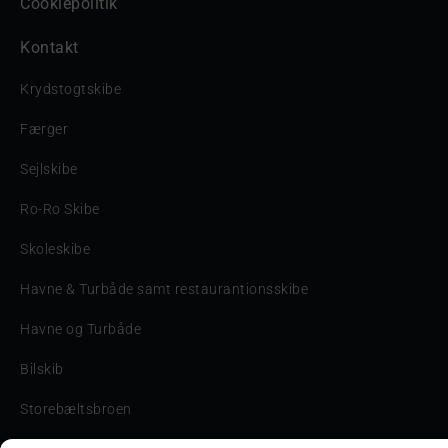
Cookiepolitik
Kontakt
Krydstogtskibe
Færger
Sejlskibe
Ro-Ro Skibe
Skoleskibe
Havne & Turbåde samt restaurantionsskibe
Havne og Turbåde
Bilskib
Storebæltsbroen