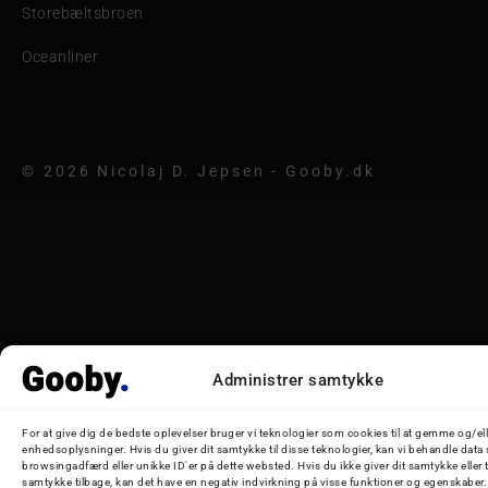
Storebæltsbroen
Oceanliner
© 2026 Nicolaj D. Jepsen - Gooby.dk
Administrer samtykke
For at give dig de bedste oplevelser bruger vi teknologier som cookies til at gemme og/ell
enhedsoplysninger. Hvis du giver dit samtykke til disse teknologier, kan vi behandle data
browsingadfærd eller unikke ID'er på dette websted. Hvis du ikke giver dit samtykke eller 
samtykke tilbage, kan det have en negativ indvirkning på visse funktioner og egenskaber.