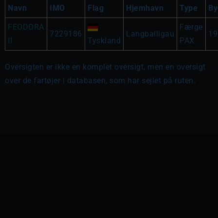
Navn
IMO
Flag
Hjemhavn
Type
By
FEODORA
Færge
7229186
Langballigau
19
II
Tyskland
PAX
Oversigten er ikke en komplet oversigt, men en oversigt
over de fartøjer i databasen, som har sejlet på ruten.