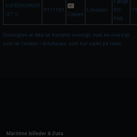
Færge
SUPERRUNNER
9171163
Limassol
RO-
1
JET II
Cypern
PAX
Oversigten er ikke en komplet oversigt, men en oversigt
over de fartøjer i databasen, som har sejlet på ruten.
Maritime billeder & Data