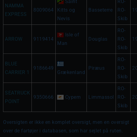
Saint
RO-
NAMMA
8009064
Kitts og
Basseterre
RO-
1
EXPRESS
Nevis
Skib
RO-
Isle of
ARROW
9119414
Douglas
RO-
1
Man
Skib
RO-
BLUE
9186649
Piræus
RO-
2
CARRIER 1
Grækenland
Skib
RO-
SEATRUCK
9350666
Cypern
Limmassol
RO-
2
POINT
Skib
Oversigten er ikke en komplet oversigt, men en oversigt
over de fartøjer i databasen, som har sejlet på ruten.