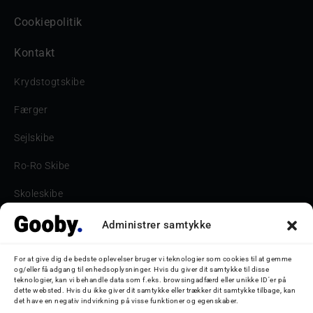
Cookiepolitik
Kontakt
Krydstogtskibe
Færger
Sejlskibe
Ro-Ro Skibe
Skoleskibe
Havne & Turbåde samt restaurantionsskibe
Administrer samtykke
Havne og Turbåde
For at give dig de bedste oplevelser bruger vi teknologier som cookies til at gemme
og/eller få adgang til enhedsoplysninger. Hvis du giver dit samtykke til disse
Bilskib
teknologier, kan vi behandle data som f.eks. browsingadfærd eller unikke ID'er på
dette websted. Hvis du ikke giver dit samtykke eller trækker dit samtykke tilbage, kan
det have en negativ indvirkning på visse funktioner og egenskaber.
Storebæltsbroen