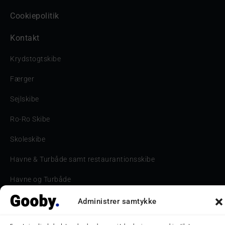
Cookiepolitik
Kontakt
Krydstogtskibe
Færger
Sejlskibe
Ro-Ro Skibe
Skoleskibe
Havne & Turbåde samt restaurantionsskibe
Havne og Turbåde
Bilskib
Administrer samtykke
Storebæltsbroen