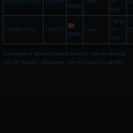
BERGENSFJORD
9343091
Florø
RO-
2
Norge
PAX
Færge
RAUNEFJORD
9344772
Florø
RO-
2
Norge
PAX
Oversigten er ikke en komplet oversigt, men en oversigt
over de fartøjer i databasen, som er bygget på værftet.