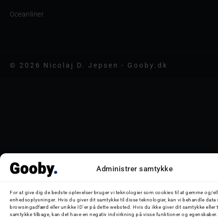
Oceanliner
© 2026 Nicolaj D. Jepsen - Gooby.dk
Administrer samtykke
For at give dig de bedste oplevelser bruger vi teknologier som cookies til at gemme og/ell
enhedsoplysninger. Hvis du giver dit samtykke til disse teknologier, kan vi behandle data
browsingadfærd eller unikke ID'er på dette websted. Hvis du ikke giver dit samtykke eller 
samtykke tilbage, kan det have en negativ indvirkning på visse funktioner og egenskaber.