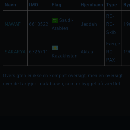
Navn
IMO
Flag
Hjemhavn
Type
By
RO-
Saudi-
NAWAF
6610522
Jeddah
RO-
19
Arabien
Skib
Færge
SAKARYA
6726711
Aktau
RO-
19
Kazakhstan
PAX
Oversigten er ikke en komplet oversigt, men en oversigt
over de fartøjer i databasen, som er bygget på værftet.