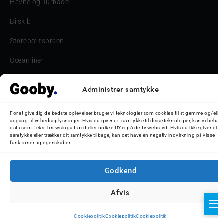
Havne og Turbåde
Bilskib
Storebæltsbroen
Oceanliner
Administrer samtykke
© 2026 Nicolaj D. Jepsen - Gooby.dk
For at give dig de bedste oplevelser bruger vi teknologier som cookies til at gemme og/ell
adgang til enhedsoplysninger. Hvis du giver dit samtykke til disse teknologier, kan vi beh
data som f.eks. browsingadfærd eller unikke ID'er på dette websted. Hvis du ikke giver di
samtykke eller trækker dit samtykke tilbage, kan det have en negativ indvirkning på visse
funktioner og egenskaber.
Godkend
Afvis
Cookiepolitik
Cookiepolitik
Cookiepolitik