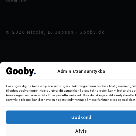
Oceanliner
© 2026 Nicolaj D. Jepsen - Gooby.dk
Administrer samtykke
For at give dig de bedste oplevelser bruger vi teknologier som cookies til at gemme og/el
til enhedsoplysninger. Hvis du giver dit samtykke til disse teknologier, kan vi behandle da
browsingadfærd eller unikke ID'er på dette websted. Hvis du ikke giver dit samtykke eller 
samtykke tilbage, kan det have en negativ indvirkning på visse funktioner og egenskaber.
Godkend
Afvis