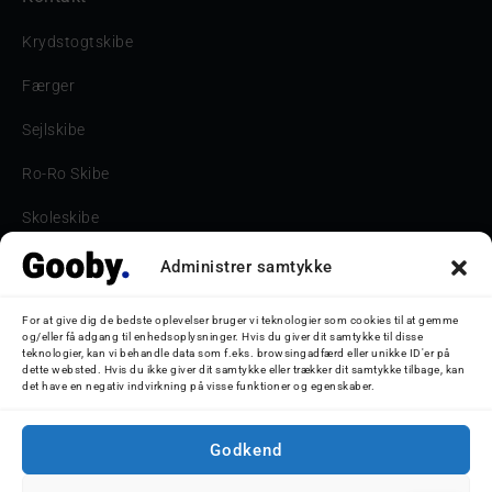
Krydstogtskibe
Færger
Sejlskibe
Ro-Ro Skibe
Skoleskibe
Havne & Turbåde samt restaurantionsskibe
Administrer samtykke
Havne og Turbåde
For at give dig de bedste oplevelser bruger vi teknologier som cookies til at gemme
og/eller få adgang til enhedsoplysninger. Hvis du giver dit samtykke til disse
Bilskib
teknologier, kan vi behandle data som f.eks. browsingadfærd eller unikke ID'er på
dette websted. Hvis du ikke giver dit samtykke eller trækker dit samtykke tilbage, kan
det have en negativ indvirkning på visse funktioner og egenskaber.
Storebæltsbroen
Oceanliner
Godkend