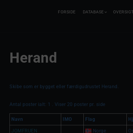
FORSIDE
DATABASE
OVERSIG
Herand
Skibe som er bygget eller færdigudrustet Herand.
Antal poster ialt: 1 . Viser 20 poster pr. side
Navn
IMO
Flag
H
JOMFRUEN
Norge
O