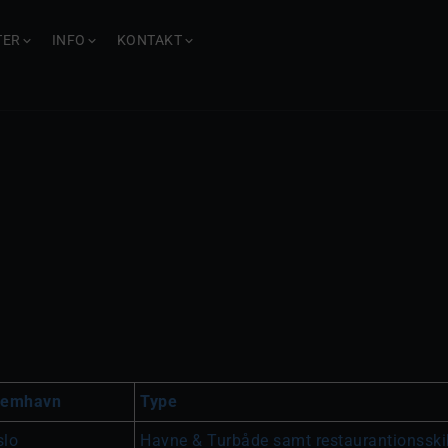
TER
INFO
KONTAKT
jemhavn
Type
slo
Havne & Turbåde samt restaurantionsski