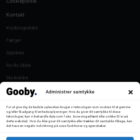
Cookiepolitik
Kontakt
Krydstogtskibe
Færger
Sejlskibe
Ro-Ro Skibe
Skoleskibe
Havne & Turbåde samt restaurantionsskibe
Administrer samtykke
Havne og Turbåde
For at give dig de bedste oplevelser bruger vi teknologier som cookies til at gemme
og/eller få adgang til enhedsoplysninger. Hvis du giver dit samtykke til disse
Bilskib
teknologier, kan vi behandle data som f.eks. browsingadfærd eller unikke ID'er på
dette websted. Hvis du ikke giver dit samtykke eller trækker dit samtykke tilbage, kan
det have en negativ indvirkning på visse funktioner og egenskaber.
Storebæltsbroen