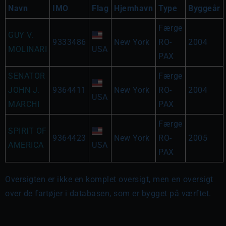
Navn
IMO
Flag
Hjemhavn
Type
Byggeår
Færge
GUY V.
9333486
New York
RO-
2004
MOLINARI
USA
PAX
SENATOR
Færge
JOHN J.
9364411
New York
RO-
2004
USA
MARCHI
PAX
Færge
SPIRIT OF
9364423
New York
RO-
2005
AMERICA
USA
PAX
Oversigten er ikke en komplet oversigt, men en oversigt
over de fartøjer i databasen, som er bygget på værftet.