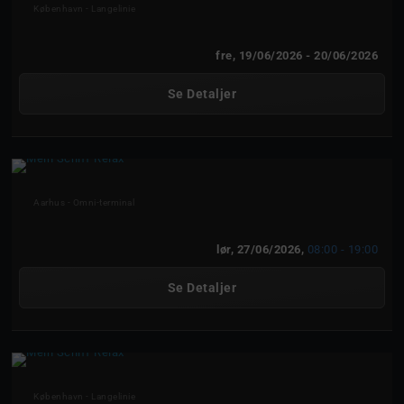
Mein Schiff Relax
København - Langelinie
fre, 19/06/2026
- 20/06/2026
Se Detaljer
Mein Schiff Relax
Aarhus - Omni-terminal
lør, 27/06/2026,
08:00 - 19:00
Se Detaljer
Mein Schiff Relax
København - Langelinie