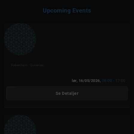
Upcoming Events
Mein Schiff Relax
København - Oceankaj
lør, 16/05/2026,
08:00 - 17:00
Se Detaljer