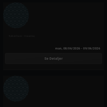
Mein Schiff Relax
København - Oceankaj
man, 08/06/2026
- 09/06/2026
Se Detaljer