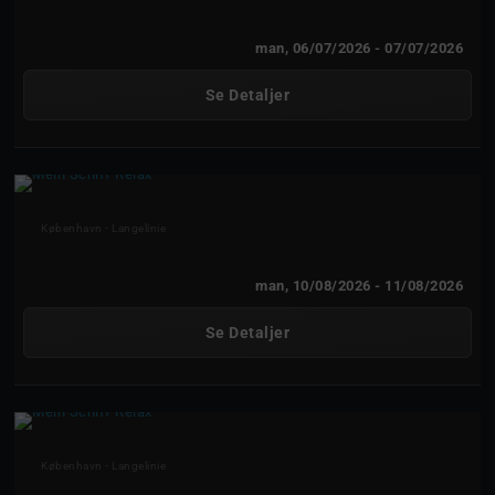
man, 06/07/2026
- 07/07/2026
Se Detaljer
Mein Schiff Relax
København - Langelinie
man, 10/08/2026
- 11/08/2026
Se Detaljer
Mein Schiff Relax
København - Langelinie