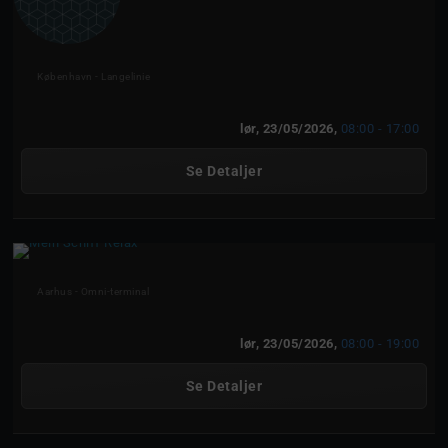
Mein Schiff Relax
København - Langelinie
lør, 23/05/2026,
08:00 - 17:00
Se Detaljer
Mein Schiff Relax
Aarhus - Omni-terminal
lør, 23/05/2026,
08:00 - 19:00
Se Detaljer