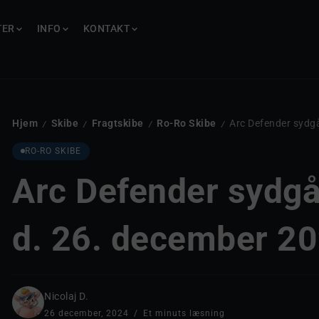
TER
TER
INFO
INFO
KONTAKT
KONTAKT
Hjem
Skibe
Fragtskibe
Ro-Ro Skibe
Arc Defender sydg
/
/
/
/
RO-RO SKIBE
Arc Defender sydgå
d. 26. december 2
Nicolaj D.
26 december, 2024
Et minuts læsning