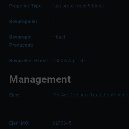
Propeller Type:
fast propel med 5 blade
Bovpropeller:
1
Bovpropel
Hitachi
Producent:
Bovproller Effekt:
1800
KW pr. stk.
Management
Ejer:
MV Arc Defender Trust, Ponte Vedra
Ejer IMO:
6273345