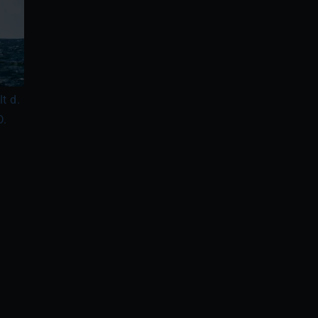
t d.
D.