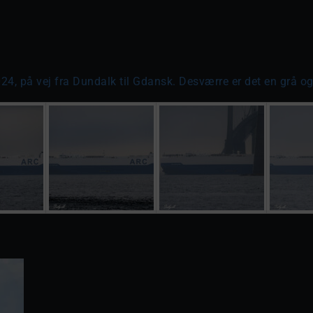
4, på vej fra Dundalk til Gdansk. Desværre er det en grå og 