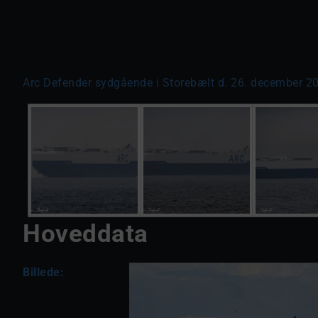
Arc Defender sydgående i Storebælt d. 26. december 202
Hoveddata
Billede: