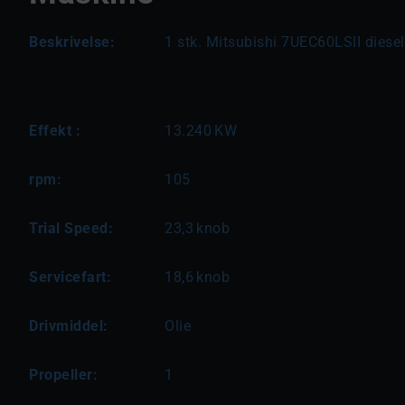
Beskrivelse:
1 stk. Mitsubishi 7UEC60LSII diese
Effekt :
13.240
KW
rpm:
105
Trial Speed:
23,3
knob
Servicefart:
18,6
knob
Drivmiddel:
Olie
Propeller:
1