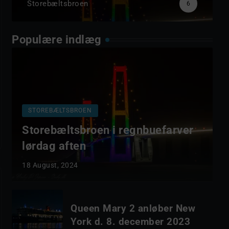
Storebæltsbroen
6
Populære indlæg
STOREBÆLTSBROEN
Storebæltsbroen i regnbuefarver
lørdag aften
18 August, 2024
Queen Mary 2 anløber New
York d. 8. december 2023