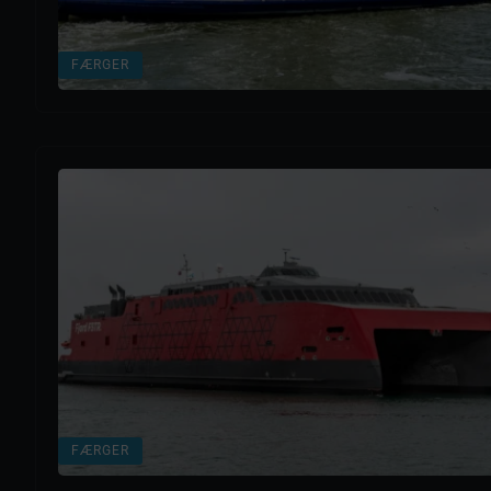
FÆRGER
FÆRGER