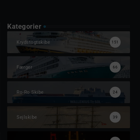
Kategorier
Krydstogtskibe
151
Færger
66
Ro-Ro Skibe
24
Sejlskibe
39