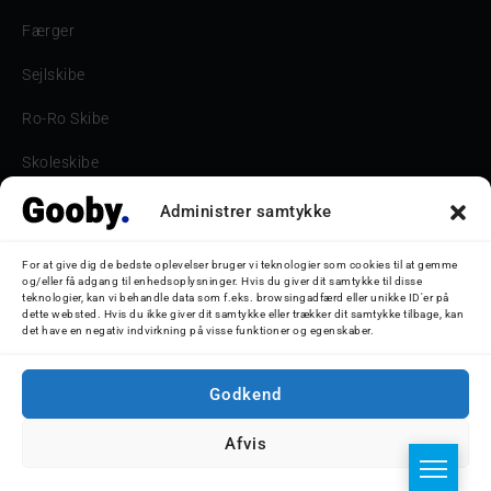
Færger
Sejlskibe
Ro-Ro Skibe
Skoleskibe
Havne & Turbåde samt restaurantionsskibe
Administrer samtykke
Havne og Turbåde
For at give dig de bedste oplevelser bruger vi teknologier som cookies til at gemme
og/eller få adgang til enhedsoplysninger. Hvis du giver dit samtykke til disse
Bilskib
teknologier, kan vi behandle data som f.eks. browsingadfærd eller unikke ID'er på
dette websted. Hvis du ikke giver dit samtykke eller trækker dit samtykke tilbage, kan
det have en negativ indvirkning på visse funktioner og egenskaber.
Storebæltsbroen
Oceanliner
Godkend
Afvis