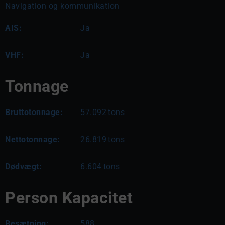
Navigation og kommunikation
AIS:
Ja
VHF:
Ja
Tonnage
Bruttotonnage:
57.092
tons
Nettotonnage:
26.819
tons
Dødvægt:
6.604
tons
Person Kapacitet
Besætning:
588