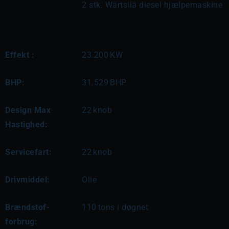
2 stk. Wärtsilä diesel hjælpemaskine
Effekt :
23.200
KW
BHP:
31.529
BHP
Design Max
22
knob
Hastighed:
Servicefart:
22
knob
Drivmiddel:
Olie
Brændstof-
110
tons i døgnet
forbrug: