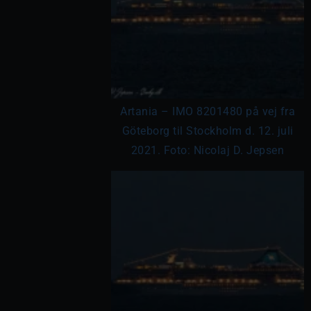
Artania – IMO 8201480 på vej fra
Göteborg til Stockholm d. 12. juli
2021. Foto: Nicolaj D. Jepsen