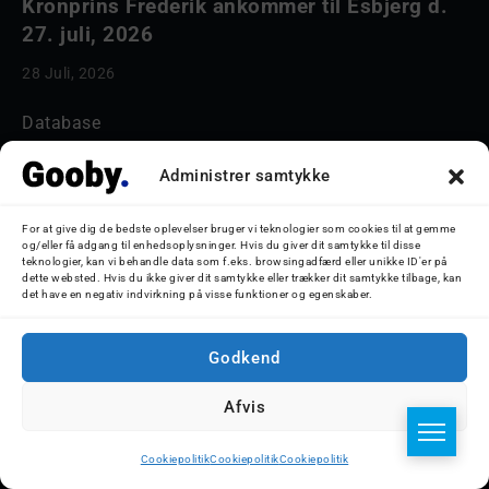
Kronprins Frederik ankommer til Esbjerg d.
27. juli, 2026
28 Juli, 2026
Database
Cookiepolitik
Administrer samtykke
Kontakt
For at give dig de bedste oplevelser bruger vi teknologier som cookies til at gemme
og/eller få adgang til enhedsoplysninger. Hvis du giver dit samtykke til disse
teknologier, kan vi behandle data som f.eks. browsingadfærd eller unikke ID'er på
Krydstogtskibe
dette websted. Hvis du ikke giver dit samtykke eller trækker dit samtykke tilbage, kan
det have en negativ indvirkning på visse funktioner og egenskaber.
Færger
Sejlskibe
Godkend
Ro-Ro Skibe
Afvis
Skoleskibe
Cookiepolitik
Cookiepolitik
Cookiepolitik
Havne & Turbåde samt restaurantionsskibe