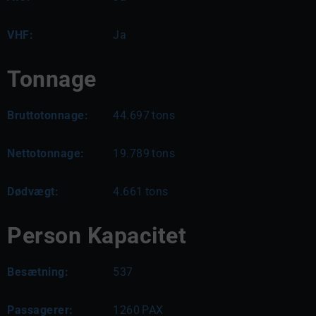
VHF:
Ja
Tonnage
Bruttotonnage:
44.697
tons
Nettotonnage:
19.789
tons
Dødvægt:
4.661
tons
Person Kapacitet
Besætning:
537
Passagerer:
1260
PAX