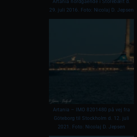
Artania nordgående i Storebælt d.
29. juli 2016. Foto: Nicolaj D. Jepsen
Artania – IMO 8201480 på vej fra
Göteborg til Stockholm d. 12. juli
2021. Foto: Nicolaj D. Jepsen