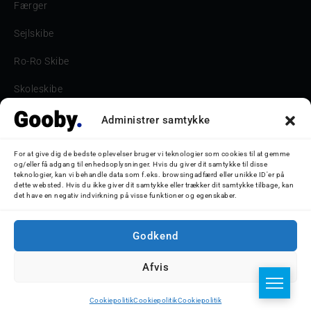
Færger
Sejlskibe
Ro-Ro Skibe
Skoleskibe
Havne & Turbåde samt restaurantionsskibe
Administrer samtykke
Havne og Turbåde
For at give dig de bedste oplevelser bruger vi teknologier som cookies til at gemme
og/eller få adgang til enhedsoplysninger. Hvis du giver dit samtykke til disse
Bilskib
teknologier, kan vi behandle data som f.eks. browsingadfærd eller unikke ID'er på
dette websted. Hvis du ikke giver dit samtykke eller trækker dit samtykke tilbage, kan
det have en negativ indvirkning på visse funktioner og egenskaber.
Storebæltsbroen
Oceanliner
Godkend
Afvis
© 2026 Nicolaj D. Jepsen - Gooby.dk
Cookiepolitik
Cookiepolitik
Cookiepolitik