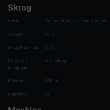
Skrog
Værft:
Fincantieri Breda, Venedig, Italien
Skrog nr.:
5980
Skrog Materiale:
Stål
Strukturel
Enkeltskrog
designtype:
Kahytter:
B&B Italia
Bulbstævn:
Ja
Maskine