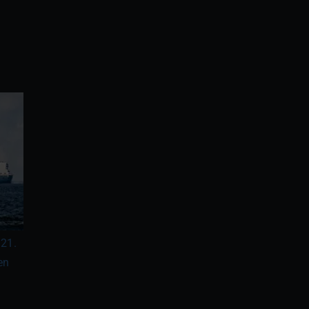
 21.
en