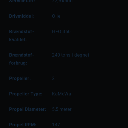
Servicefart:
22,5
knob
Drivmiddel:
Olie
Brændstof-
HFO 360
kvalitet:
Brændstof-
240
tons i døgnet
forbrug:
Propeller:
2
Propeller Type:
KaMeWa
Propel Diameter:
5,5
meter
Propel RPM:
147