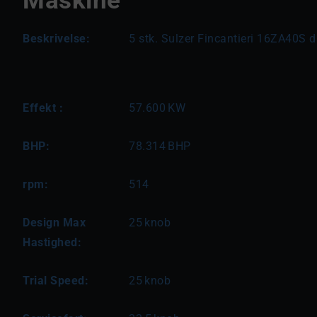
Beskrivelse:
5 stk. Sulzer Fincantieri 16ZA40S 
Effekt :
57.600
KW
BHP:
78.314
BHP
rpm:
514
Design Max
25
knob
Hastighed:
Trial Speed:
25
knob