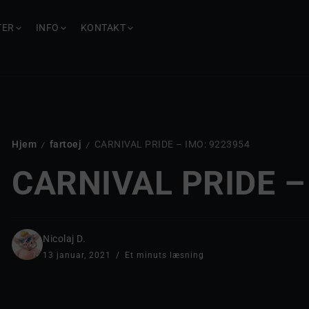
TER
INFO
KONTAKT
Hjem
fartoej
CARNIVAL PRIDE – IMO: 9223954
/
/
CARNIVAL PRIDE –
Nicolaj D.
13 januar, 2021
Et minuts læsning