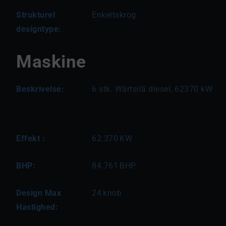
Strukturel
Enkeltskrog
designtype:
Maskine
Beskrivelse:
6 stk. Wärtsilä diesel, 62370 kW
Effekt :
62.370
KW
BHP:
84.761
BHP
Design Max
24
knob
Hastighed: