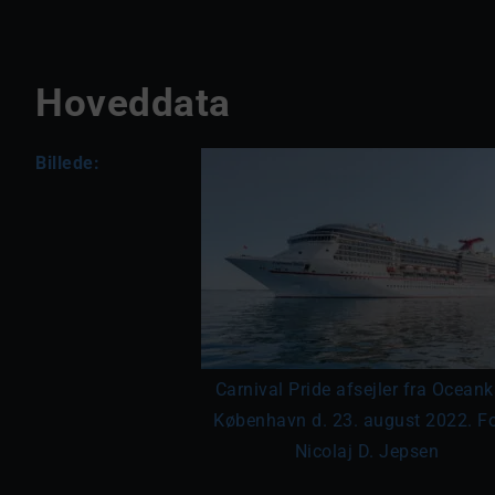
Hoveddata
Billede:
Carnival Pride afsejler fra Oceanka
København d. 23. august 2022. Fo
Nicolaj D. Jepsen