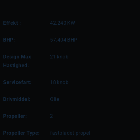
Effekt :
42.240
KW
BHP:
57.404
BHP
Design Max
21
knob
Hastighed:
Servicefart:
18
knob
Drivmiddel:
Olie
Propeller:
2
Propeller Type:
fastbladet propel