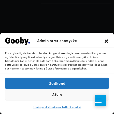
                Andre artikler         
Administrer samtykke
For at give dig de bedste oplevelser bruger vi teknologier som cookies til at gemme
og/eller få adgang til enhedsoplysninger. Hvis du giver dit samtykke til disse
teknologier, kan vi behandle data som f.eks. browsingadfærd eller unikke ID'er på
dette websted. Hvis du ikke giver dit samtykke eller trækker dit samtykke tilbage, kan
det have en negativ indvirkning på visse funktioner og egenskaber.
Godkend
Afvis
Cookiepolitik
Cookiepolitik
Cookiepolitik