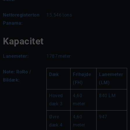
Nettoregisterton
15.546
tons
Panama:
Kapacitet
Lanemeter:
1787
meter
Note: RoRo /
Dæk
Frihøjde 
Lanemeter 
Bildæk:
(FH)
(LM)
Hoved 
4,60 
840 LM
dæk 3
meter
Øvre 
4,60 
947
dæk 4
meter