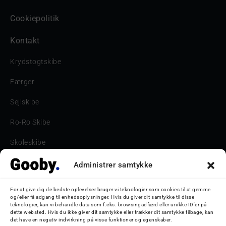
Cookiepolitik
Kontakt
Krydstogtskibe
Færger
Sejlskibe
Ro-Ro Skibe
Skoleskibe
Havne & Turbåde samt restaurantionsskibe
Administrer samtykke
Havne og Turbåde
For at give dig de bedste oplevelser bruger vi teknologier som cookies til at gemme
og/eller få adgang til enhedsoplysninger. Hvis du giver dit samtykke til disse
Bilskib
teknologier, kan vi behandle data som f.eks. browsingadfærd eller unikke ID'er på
dette websted. Hvis du ikke giver dit samtykke eller trækker dit samtykke tilbage, kan
det have en negativ indvirkning på visse funktioner og egenskaber.
Storebæltsbroen