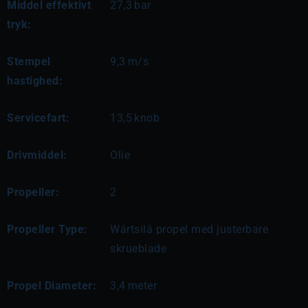
Middel effektivt
27,3
bar
tryk:
Stempel
9,3
m/s
hastighed:
Servicefart:
13,5
knob
Drivmiddel:
Olie
Propeller:
2
Propeller Type:
Wärtsilä propel med justerbare
skrueblade
Propel Diameter:
3,4
meter