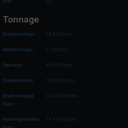
VHF:
Ja
Tonnage
Bruttotonnage:
18.604
tons
Nettotonnage:
7.338
tons
Dødvægt:
4.924,2
tons
Displacement:
10.618,5
tons
Bruttotonnage
20.449,06
tons
Suez:
Nettoregisterton
19.119,12
tons
Suez: