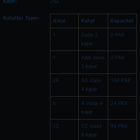
Køjer:
242
Kahytter Typer:
Antal
Kahyt
Kapacitet
1
Suite 2 
2 PAX
køjer
1
AAA class 
2 PAX
2 køjer
26
AA class 
104 PAX
4 køjer
6
A class 4 
24 PAX
køjer
12
CC class 
96 PAX
8 køjer