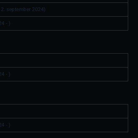
 12. september 2024)
24
 - )
24
 - )
24
 - )