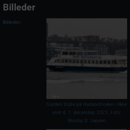
Billeder
Billeder:
Garden State på Hudsonfloden i New
york d. 7. december, 2023. Foto:
Nicolaj D. Jepsen