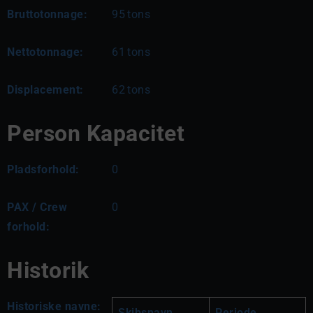
Bruttotonnage:
95
tons
Nettotonnage:
61
tons
Displacement:
62
tons
Person Kapacitet
Pladsforhold:
0
PAX / Crew
0
forhold:
Historik
Historiske navne:
Skibsnavn
Periode