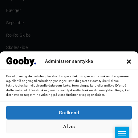
Færger
Sejlskibe
Ro-Ro Skibe
Skoleskibe
Havne & Turbåde samt restaurantionsskibe
Administrer samtykke
Havne og Turbåde
For at give dig de bedste oplevelser bruger vi teknologier som cookies til at gemme
og/eller få adgang til enhedsoplysninger. Hvis du giver dit samtykke til disse
Bilskib
teknologier, kan vi behandle data som f.eks. browsingadfærd eller unikke ID'er på
dette websted. Hvis du ikke giver dit samtykke eller trækker dit samtykke tilbage, kan
det have en negativ indvirkning på visse funktioner og egenskaber.
Storebæltsbroen
Oceanliner
Godkend
Afvis