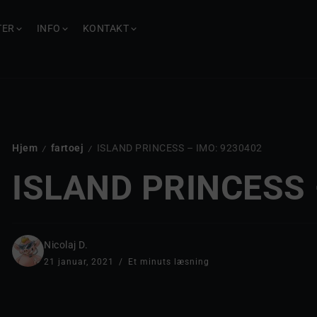
TER
INFO
KONTAKT
Hjem
fartoej
ISLAND PRINCESS – IMO: 9230402
/
/
ISLAND PRINCESS 
Nicolaj D.
21 januar, 2021
Et minuts læsning