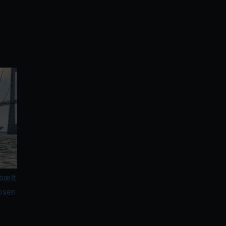
ebælt
epsen