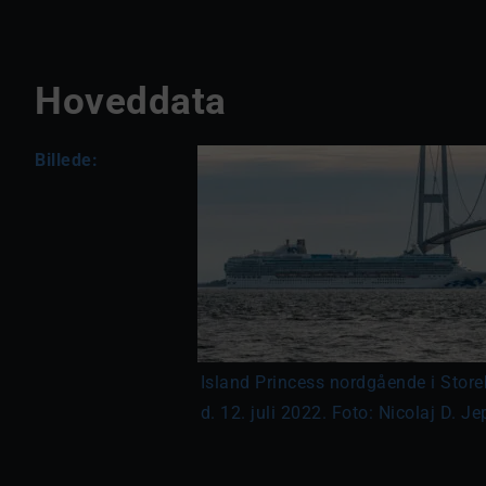
Hoveddata
Billede:
Island Princess nordgående i Stor
d. 12. juli 2022. Foto: Nicolaj D. J