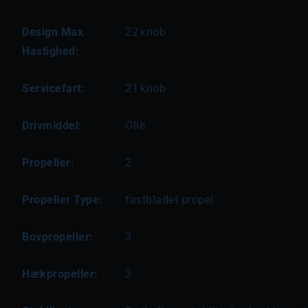
Design Max
22
knob
Hastighed:
Servicefart:
21
knob
Drivmiddel:
Olie
Propeller:
2
Propeller Type:
fastbladet propel
Bovpropeller:
3
Hækpropeller:
3