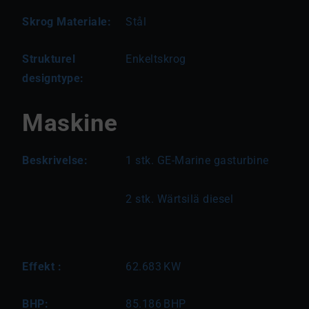
Skrog Materiale:
Stål
Strukturel
Enkeltskrog
designtype:
Maskine
Beskrivelse:
1 stk. GE-Marine gasturbine
2 stk. Wärtsilä diesel
Effekt :
62.683
KW
BHP:
85.186
BHP