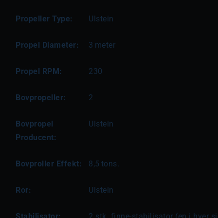
Propeller Type:
Ulstein
Propel Diameter:
3
meter
Propel RPM:
230
Bovpropeller:
2
Bovpropel
Ulstein
Producent:
Bovproller Effekt:
8,5
tons.
Ror:
Ulstein
Stabilisator:
2 stk. finne-stabilisator (en i hver s