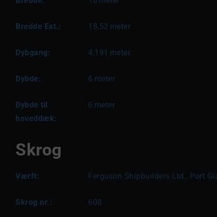
Bredde:
18
meter
Bredde Ext.:
18,52
meter
Dybgang:
4,191
meter
Dybde:
6
meter
Dybde til
6
meter
hoveddæk:
Skrog
Værft:
Ferguson Shipbuilders Ltd., Port G
Skrog nr.:
608