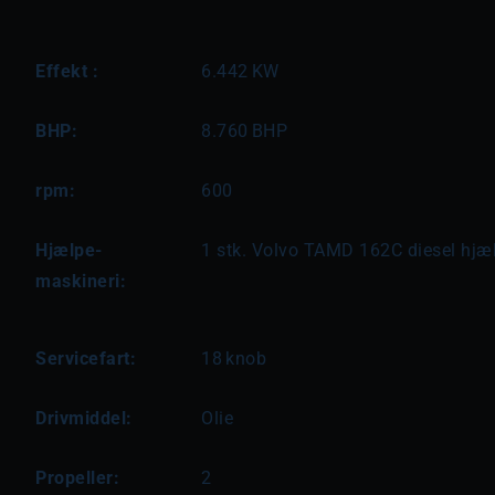
Effekt :
6.442
KW
BHP:
8.760
BHP
rpm:
600
Hjælpe-
1 stk. Volvo TAMD 162C diesel hj
maskineri:
Servicefart:
18
knob
Drivmiddel:
Olie
Propeller:
2