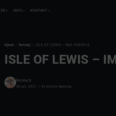
TER
INFO
KONTAKT
Hjem
fartoej
ISLE OF LEWIS – IMO: 9085974
/
/
ISLE OF LEWIS – I
Nicolaj D.
30 juli, 2021
Et minuts læsning