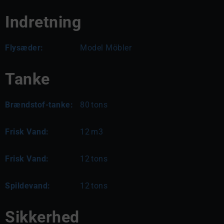
Indretning
Flysæder:
Model Möbler
Tanke
Brændstof-tanke:
80
tons
Frisk Vand:
12
m3
Frisk Vand:
12
tons
Spildevand:
12
tons
Sikkerhed