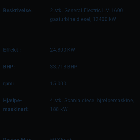
Beskrivelse:
2 stk. General Electric LM 1600 
gasturbine diesel, 12400 kW
Effekt :
24.800
KW
BHP:
33.718
BHP
rpm:
15.000
Hjælpe-
4 stk. Scania diesel hjælpemaskine, 
maskineri:
188 kW
Design Max
50,3
knob