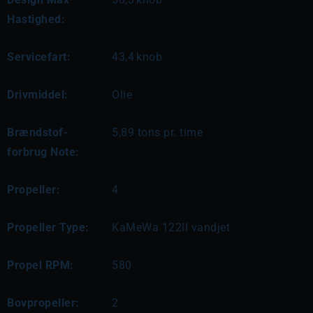
Hastighed:
Servicefart:
43,4
knob
Drivmiddel:
Olie
Brændstof-
5,89 tons pr. time
forbrug Note:
Propeller:
4
Propeller Type:
KaMeWa 122II vandjet
Propel RPM:
580
Bovpropeller:
2