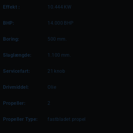
Effekt :
10.444
KW
BHP:
14.000
BHP
Boring:
500
mm.
Slaglængde:
1.100
mm.
Servicefart:
21
knob
Drivmiddel:
Olie
Propeller:
2
Propeller Type:
fastbladet propel