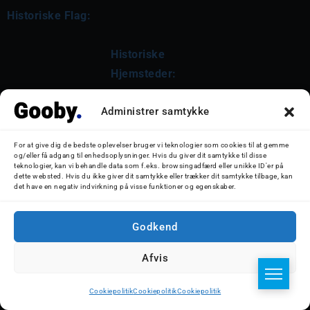
Historiske Flag:
Historiske 
Hjemsteder:
Administrer samtykke
Flagstat
Periode
For at give dig de bedste oplevelser bruger vi teknologier som cookies til at gemme
og/eller få adgang til enhedsoplysninger. Hvis du giver dit samtykke til disse
(19. maj 1967 - 
teknologier, kan vi behandle data som f.eks. browsingadfærd eller unikke ID'er på
dette websted. Hvis du ikke giver dit samtykke eller trækker dit samtykke tilbage, kan
4. juli 1996)
det have en negativ indvirkning på visse funktioner og egenskaber.
 Saint 
(4. juli 1996 - 
Godkend
Vincent og 
24. januar 
Grenadinerne
2004)
Afvis
Cookiepolitik
Cookiepolitik
Cookiepolitik