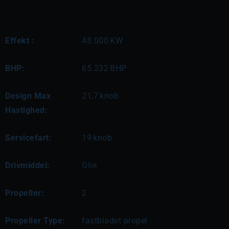
Effekt :
48.000
KW
BHP:
65.232
BHP
Design Max
21,7
knob
Hastighed:
Servicefart:
19
knob
Drivmiddel:
Olie
Propeller:
2
Propeller Type:
fastbladet propel