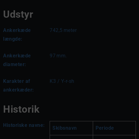
Udstyr
Ankerkæde
742,5
meter
længde:
Ankerkæde
97
mm.
diameter:
Karakter af
K3 / Y-r-sh
ankerkæder:
Historik
Historiske navne:
Skibsnavn
Periode