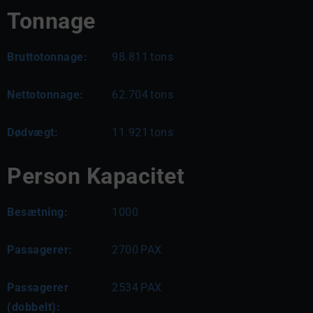
Tonnage
Bruttotonnage:
98.811
tons
Nettotonnage:
62.704
tons
Dødvægt:
11.921
tons
Person Kapacitet
Besætning:
1000
Passagerer:
2700
PAX
Passagerer
2534
PAX
(dobbelt):