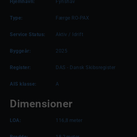
Hjemhavn:
Fynshav
Type:
Færge RO-PAX
Service Status:
Aktiv / Idrift
Byggeår:
2025
Register:
DAS - Dansk Skibsregister
AIS klasse:
A
Dimensioner
LOA:
116,8
meter
Bredde:
18,2
meter