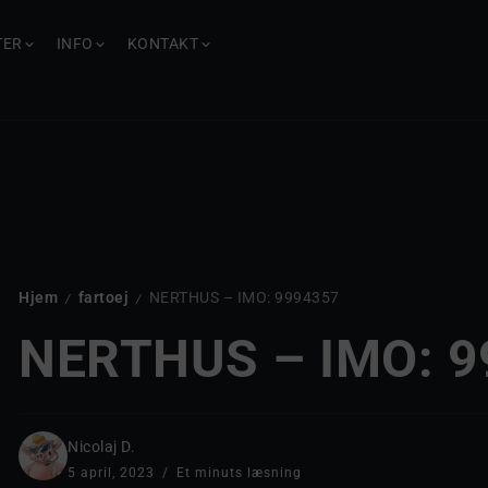
TER
INFO
KONTAKT
Hjem
fartoej
NERTHUS – IMO: 9994357
/
/
NERTHUS – IMO: 
Nicolaj D.
5 april, 2023
Et minuts læsning