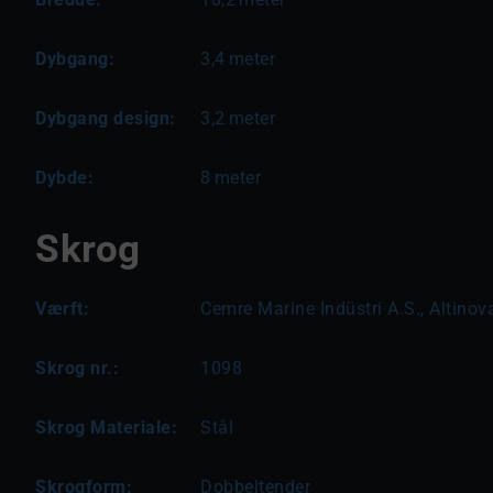
Dybgang:
3,4
meter
Dybgang design:
3,2
meter
Dybde:
8
meter
Skrog
Værft:
Cemre Marine Indüstri A.S., Altinova
Skrog nr.:
1098
Skrog Materiale:
Stål
Skrogform:
Dobbeltender