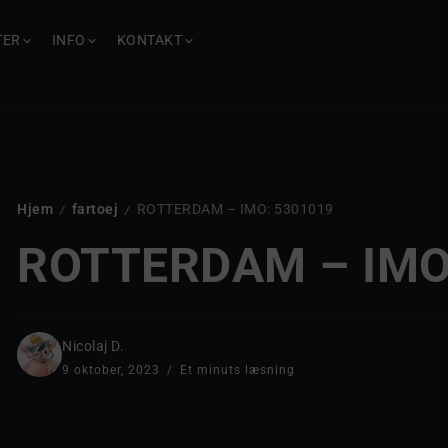
TER
INFO
KONTAKT
Hjem
fartoej
ROTTERDAM – IMO: 5301019
/
/
ROTTERDAM – IMO
Nicolaj D.
9 oktober, 2023
Et minuts læsning