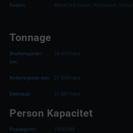
Rederi:
WestCord Hotels, Rotterdam, Holla
Tonnage
Bruttoregister-
38.645
tons
ton:
Nettoregister-ton:
21.848
tons
Dødvægt:
31.087
tons
Person Kapacitet
Passagerer:
1456
PAX