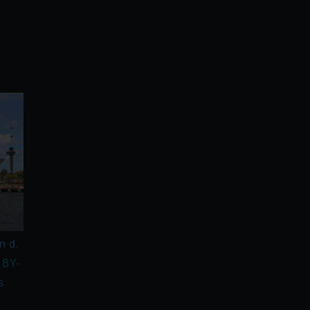
m d.
 BY-
s