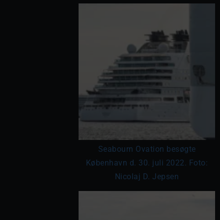
Seabourn Ovation besøgte
København d. 30. juli 2022. Foto:
Nicolaj D. Jepsen