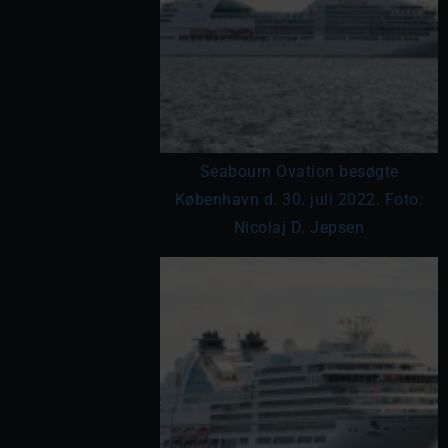
Seabourn Ovation besøgte
København d. 30. juli 2022. Foto:
Nicolaj D. Jepsen