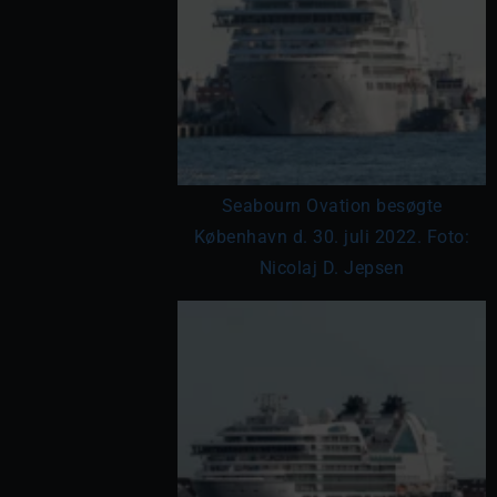
Seabourn Ovation besøgte
København d. 30. juli 2022. Foto:
Nicolaj D. Jepsen