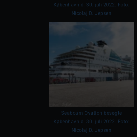
København d. 30. juli 2022. Foto:
Nicolaj D. Jepsen
Seabourn Ovation besøgte
København d. 30. juli 2022. Foto:
Nicolaj D. Jepsen