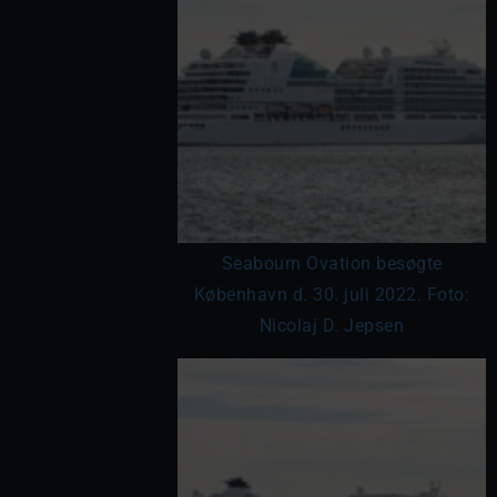
Seabourn Ovation besøgte
København d. 30. juli 2022. Foto:
Nicolaj D. Jepsen