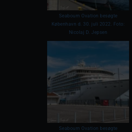
Seabourn Ovation besøgte
København d. 30. juli 2022. Foto:
Nicolaj D. Jepsen
Seabourn Ovation besøgte