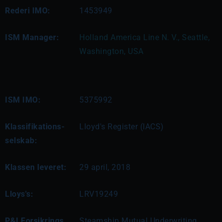
Rederi IMO:
1453949
ISM Manager:
Holland America Line N. V., Seattle, 
Washington, USA
ISM IMO:
5375992
Klassifikations-
Lloyd's Register (IACS)
selskab:
Klassen leveret:
29 april, 2018
Lloys's:
LRV19249
P&I Forsikrings
Steamship Mutual Underwriting