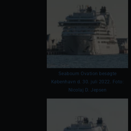
Seabourn Ovation besøgte
København d. 30. juli 2022. Foto:
Nicolaj D. Jepsen