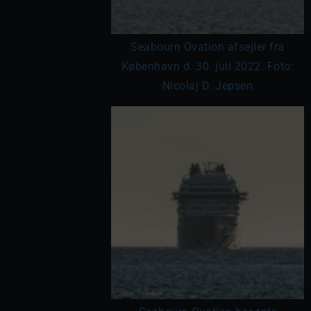
Seabourn Ovation afsejler fra
København d. 30. juli 2022. Foto:
Nicolaj D. Jepsen