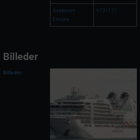
Seabourn 
9731171
Encore
Billeder
Billeder: