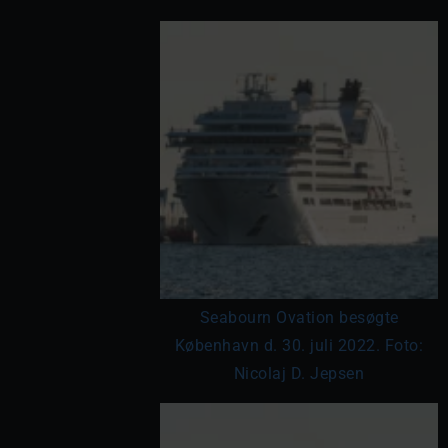
Seabourn Ovation besøgte
København d. 30. juli 2022. Foto:
Nicolaj D. Jepsen