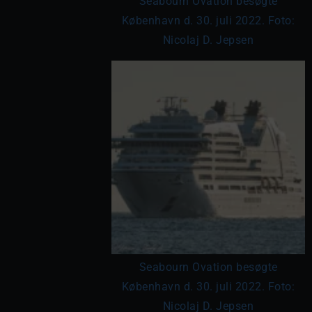
Seabourn Ovation besøgte
København d. 30. juli 2022. Foto:
Nicolaj D. Jepsen
Seabourn Ovation besøgte
København d. 30. juli 2022. Foto:
Nicolaj D. Jepsen