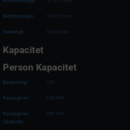
Bruttotonnage:
32.477
tons
Nettotonnage:
10.657
tons
Dødvægt:
3.666
tons
Kapacitet
Person Kapacitet
Besætning:
330
Passagerer:
540
PAX
Passagerer
450
PAX
(dobbelt):