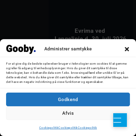
            Evrima ved 
Langelinie d. 30. juli 20
Administrer samtykke
For at give dig de bedste oplevelser bruger vi teknologier som cookies til at gemme
og/eller få adgang til enhedsoplysninger. Hvis du giver dit samtykke til disse
teknologier, kan vi behandle data som f.eks. browsingadfærd eller unikke ID'er på
dette websted. Hvis du ikke giver dit samtykke eller trækker dit samtykke tilbage, kan
det have en negativ indvirkning på visse funktioner og egenskaber.
                1 August, 2026            
Godkend
Afvis
Cookiepolitik
Cookiepolitik
Cookiepolitik