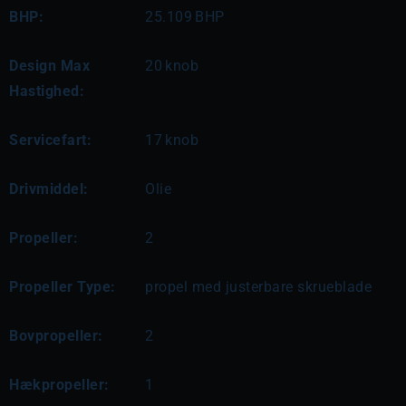
BHP:
25.109
BHP
Design Max
20
knob
Hastighed:
Servicefart:
17
knob
Drivmiddel:
Olie
Propeller:
2
Propeller Type:
propel med justerbare skrueblade
Bovpropeller:
2
Hækpropeller:
1