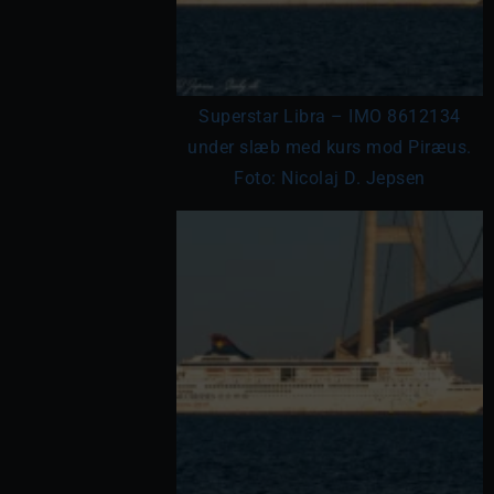
Superstar Libra – IMO 8612134
under slæb med kurs mod Piræus.
Foto: Nicolaj D. Jepsen