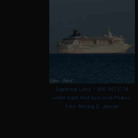
Superstar Libra – IMO 8612134
under slæb med kurs mod Piræus.
Foto: Nicolaj D. Jepsen