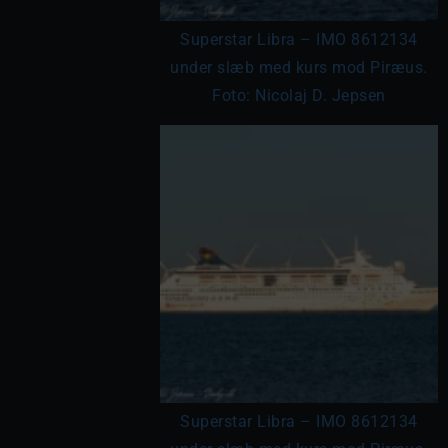
Superstar Libra – IMO 8612134
under slæb med kurs mod Piræus.
Foto: Nicolaj D. Jepsen
Superstar Libra – IMO 8612134