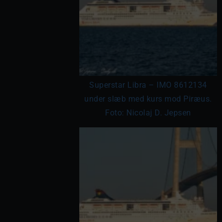
Superstar Libra – IMO 8612134
under slæb med kurs mod Piræus.
Foto: Nicolaj D. Jepsen