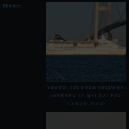
Billeder:
Superstar Libra slæbes nordgående i
Storebælt d. 12. april 2022. Foto:
Nicolaj D. Jepsen