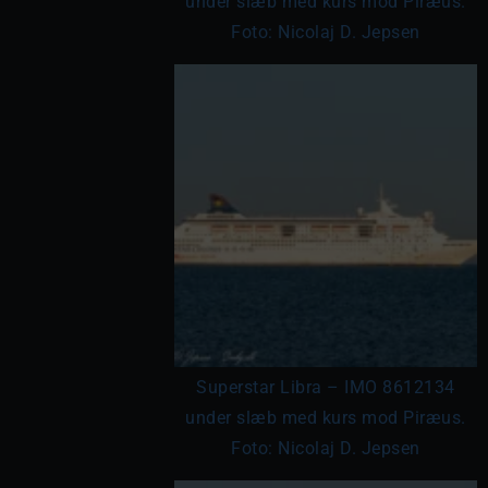
under slæb med kurs mod Piræus.
Foto: Nicolaj D. Jepsen
Superstar Libra – IMO 8612134
under slæb med kurs mod Piræus.
Foto: Nicolaj D. Jepsen