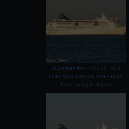
Superstar Libra – IMO 8612134
under slæb med kurs mod Piræus.
Foto: Nicolaj D. Jepsen