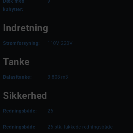
Dæk med
9
kahytter:
Indretning
Strømforsyning:
110V, 220V
Tanke
Balasttanke:
3.808
m3
Sikkerhed
Redningsbåde:
26
Redningsbåde
26 stk. lukkede redningsbåde