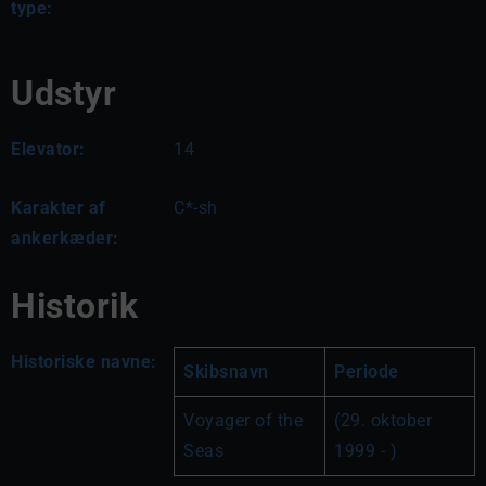
type:
Udstyr
Elevator:
14
Karakter af
C*-sh
ankerkæder:
Historik
Historiske navne:
Skibsnavn
Periode
Voyager of the 
(29. oktober 
Seas
1999 - )