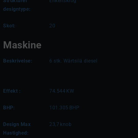
Strukturel
Enkeltskrog
designtype:
Skot:
20
Maskine
Beskrivelse:
6 stk. Wärtsilä diesel
Effekt :
74.544
KW
BHP:
101.305
BHP
Design Max
23,7
knob
Hastighed: