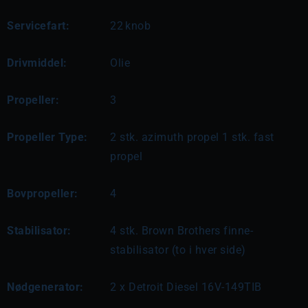
Servicefart:
22
knob
Drivmiddel:
Olie
Propeller:
3
Propeller Type:
2 stk. azimuth propel 1 stk. fast
propel
Bovpropeller:
4
Stabilisator:
4 stk. Brown Brothers finne-
stabilisator (to i hver side)
Nødgenerator:
2 x Detroit Diesel 16V-149TIB