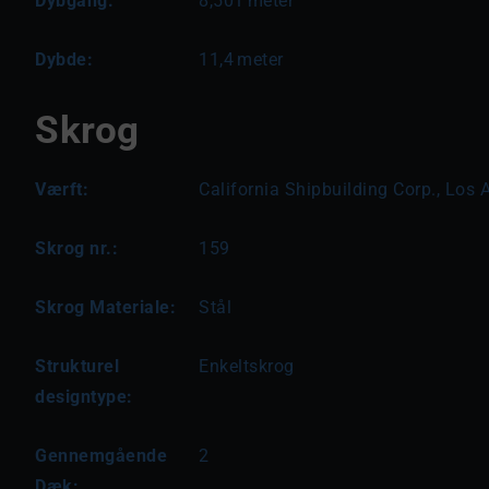
Dybgang:
8,501
meter
Dybde:
11,4
meter
Skrog
Værft:
California Shipbuilding Corp., Los 
Skrog nr.:
159
Skrog Materiale:
Stål
Strukturel
Enkeltskrog
designtype:
Gennemgående
2
Dæk: