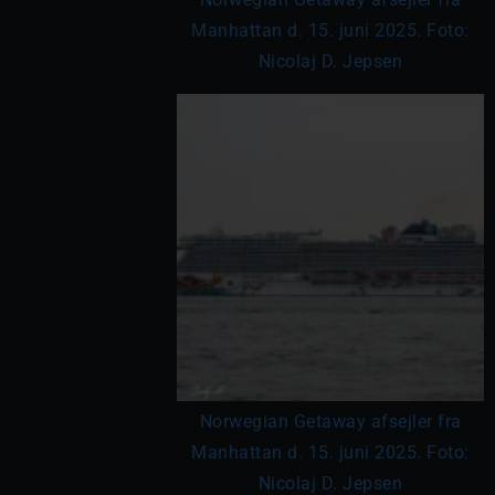
Manhattan d. 15. juni 2025. Foto:
Nicolaj D. Jepsen
Norwegian Getaway afsejler fra
Manhattan d. 15. juni 2025. Foto:
Nicolaj D. Jepsen