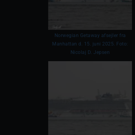
Norwegian Getaway afsejler fra
Manhattan d. 15. juni 2025. Foto:
Nicolaj D. Jepsen