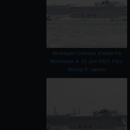
Norwegian Getaway afsejler fra
Manhattan d. 15. juni 2025. Foto:
Nicolaj D. Jepsen