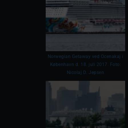
Norwegian Getaway ved Ocenakaj i
København d. 18. juli 2017. Foto:
Nicolaj D. Jepsen