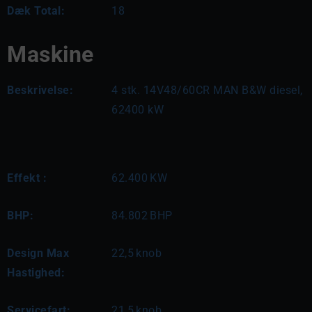
Dæk Total:
18
Maskine
Beskrivelse:
4 stk. 14V48/60CR MAN B&W diesel, 
62400 kW
Effekt :
62.400
KW
BHP:
84.802
BHP
Design Max
22,5
knob
Hastighed:
Servicefart:
21,5
knob