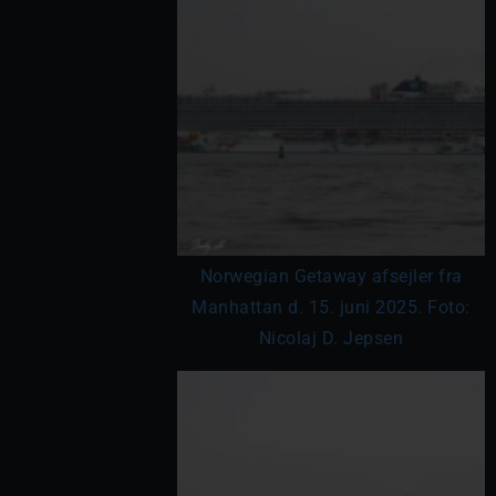
Norwegian Getaway afsejler fra
Manhattan d. 15. juni 2025. Foto:
Nicolaj D. Jepsen