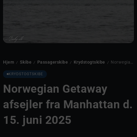
Hjem
Skibe
Passagerskibe
Krydstogtskibe
Norwegian Getaway afsejler fra Manhattan d. 15. juni 2025
/
/
/
/
KRYDSTOGTSKIBE
Norwegian Getaway
afsejler fra Manhattan d.
15. juni 2025