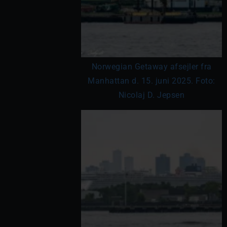
Norwegian Getaway afsejler fra
Manhattan d. 15. juni 2025. Foto:
Nicolaj D. Jepsen