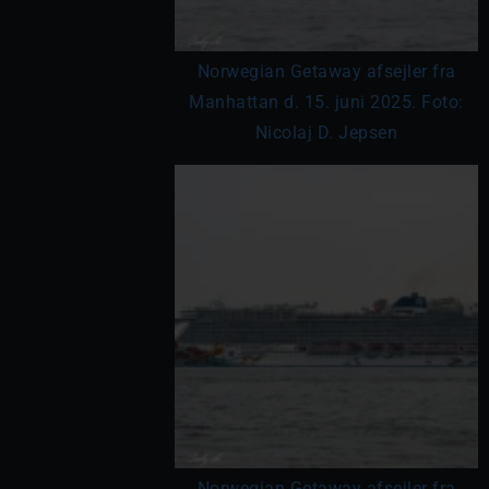
Norwegian Getaway afsejler fra
Manhattan d. 15. juni 2025. Foto:
Nicolaj D. Jepsen
Norwegian Getaway afsejler fra