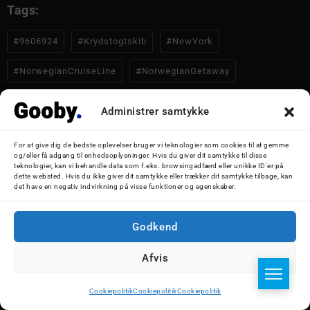
Tags:
#9606924
#Krydstogtskib
#NewYork
#NorwegianCruiseLine
#NorwegianGetaway
Administrer samtykke
For at give dig de bedste oplevelser bruger vi teknologier som cookies til at gemme
Del artikel
og/eller få adgang til enhedsoplysninger. Hvis du giver dit samtykke til disse
teknologier, kan vi behandle data som f.eks. browsingadfærd eller unikke ID'er på
dette websted. Hvis du ikke giver dit samtykke eller trækker dit samtykke tilbage, kan
det have en negativ indvirkning på visse funktioner og egenskaber.
Godkend
Afvis
Cookiepolitik
Cookiepolitik
Cookiepolitik