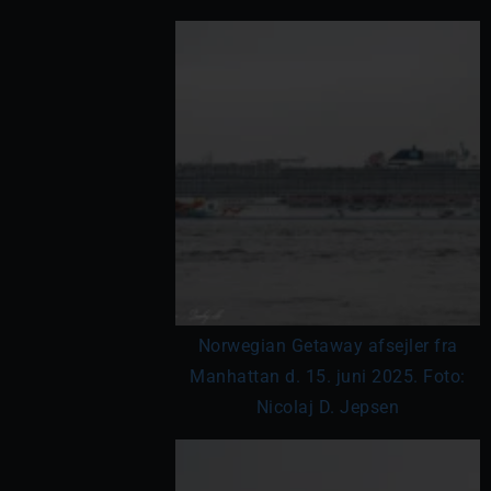
Norwegian Getaway afsejler fra
Manhattan d. 15. juni 2025. Foto:
Nicolaj D. Jepsen