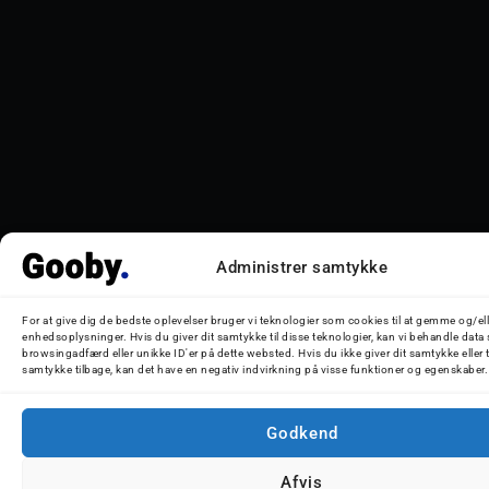
Administrer samtykke
For at give dig de bedste oplevelser bruger vi teknologier som cookies til at gemme og/ell
enhedsoplysninger. Hvis du giver dit samtykke til disse teknologier, kan vi behandle data
browsingadfærd eller unikke ID'er på dette websted. Hvis du ikke giver dit samtykke eller 
samtykke tilbage, kan det have en negativ indvirkning på visse funktioner og egenskaber.
Godkend
Afvis