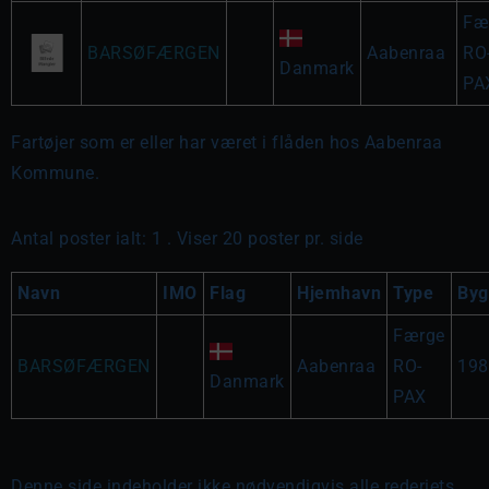
Fæ
BARSØFÆRGEN
Aabenraa
RO
Danmark
PA
Fartøjer som er eller har været i flåden hos Aabenraa
Kommune.
Antal poster ialt: 1 . Viser 20 poster pr. side
Navn
IMO
Flag
Hjemhavn
Type
Byg
Færge
BARSØFÆRGEN
Aabenraa
RO-
198
Danmark
PAX
Denne side indeholder ikke nødvendigvis alle rederiets