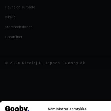
Havne og Turbåde
Bilskib
Storebæltsbroen
Oceanliner
© 2026 Nicolaj D. Jepsen - Gooby.dk
Administrer samtykke