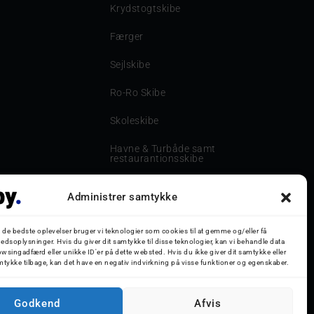
Krydstogtskibe
Færger
Sejlskibe
Ro-Ro Skibe
Skoleskibe
Havne & Turbåde samt
restaurantionsskibe
Havne og Turbåde
Administrer samtykke
Bilskib
g de bedste oplevelser bruger vi teknologier som cookies til at gemme og/eller få
Storebæltsbroen
edsoplysninger. Hvis du giver dit samtykke til disse teknologier, kan vi behandle data
wsingadfærd eller unikke ID'er på dette websted. Hvis du ikke giver dit samtykke eller
mtykke tilbage, kan det have en negativ indvirkning på visse funktioner og egenskaber.
Oceanliner
Godkend
Afvis