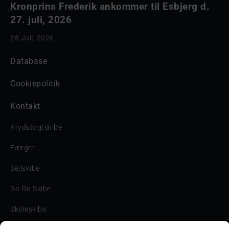
Kronprins Frederik ankommer til Esbjerg d.
27. juli, 2026
28 Juli, 2026
Database
Cookiepolitik
Kontakt
Krydstogtskibe
Færger
Sejlskibe
Ro-Ro Skibe
Skoleskibe