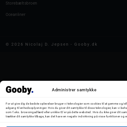
Storebæltsbroen
Oceanliner
© 2026 Nicolaj D. Jepsen - Gooby.dk
Administrer samtykke
For at give dig de bedste oplevelser bruger vi teknologier som cookies til at gemme og/ell
adgang til enhedsoplysninger. Hvis du giver dit samtykke til disse teknologier, kan vi beh
som f.eks. browsingadfærd eller unikke ID'er på dette websted. Hvis du ikke giver dit sam
trækker dit samtykke tilbage, kan det have en negativ indvirkning på visse funktioner og 