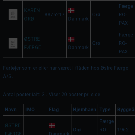
Færge
KAREN
8875217
Orø
RO-
ORØ
Danmark
PAX
Færge
ØSTRE
Orø
RO-
FÆRGE
Danmark
PAX
Fartøjer som er eller har været i flåden hos Østre Færge
A/S.
Antal poster ialt: 2 . Viser 20 poster pr. side
Navn
IMO
Flag
Hjemhavn
Type
Byggeå
Færge
ØSTRE
Orø
RO-
1962
FÆRGE
Danmark