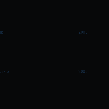
ib
2003
sskib
2008