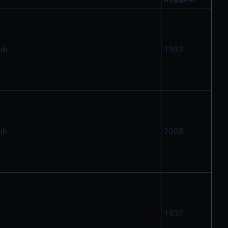
ib
1993
ib
2008
1932