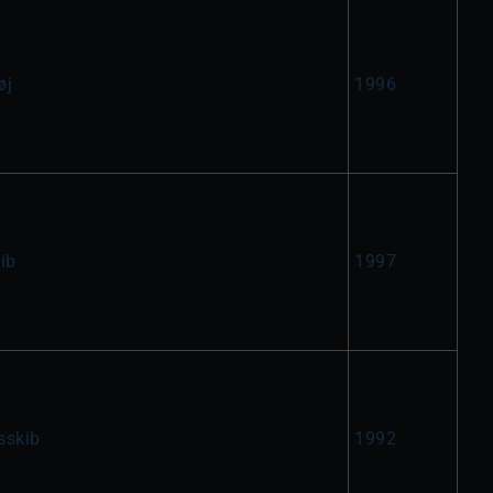
øj
1996
ib
1997
sskib
1992