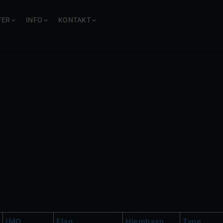
TER
INFO
KONTAKT
IMO
Flag
Hjemhavn
Type