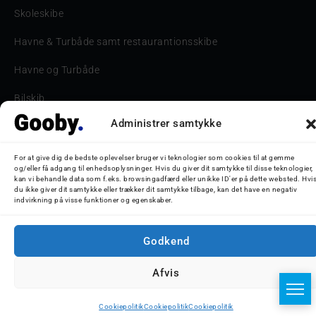
Skoleskibe
Havne & Turbåde samt restaurantionsskibe
Havne og Turbåde
Bilskib
Administrer samtykke
Storebæltsbroen
Oceanliner
For at give dig de bedste oplevelser bruger vi teknologier som cookies til at gemme
og/eller få adgang til enhedsoplysninger. Hvis du giver dit samtykke til disse teknologier,
kan vi behandle data som f.eks. browsingadfærd eller unikke ID'er på dette websted. Hvi
du ikke giver dit samtykke eller trækker dit samtykke tilbage, kan det have en negativ
indvirkning på visse funktioner og egenskaber.
© 2026 Nicolaj D. Jepsen - Gooby.dk
Godkend
Afvis
Cookiepolitik
Cookiepolitik
Cookiepolitik