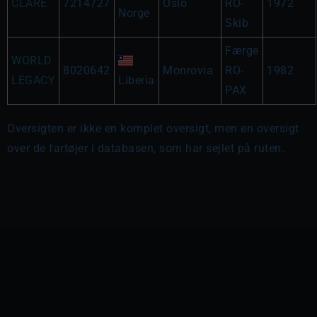
CLARE
7214727
Oslo
RO-
1972
Norge
Skib
Færge
WORLD
8020642
Monrovia
RO-
1982
LEGACY
Liberia
PAX
Oversigten er ikke en komplet oversigt, men en oversigt
over de fartøjer i databasen, som har sejlet på ruten.