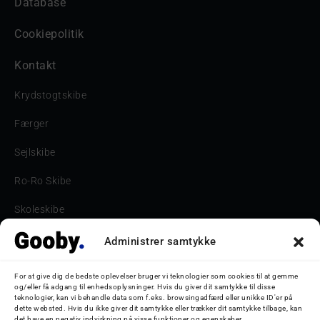
Database
Cookiepolitik
Kontakt
Krydstogtskibe
Færger
Sejlskibe
Ro-Ro Skibe
Skoleskibe
Havne & Turbåde samt restaurantionsskibe
Administrer samtykke
Havne og Turbåde
For at give dig de bedste oplevelser bruger vi teknologier som cookies til at gemme
og/eller få adgang til enhedsoplysninger. Hvis du giver dit samtykke til disse
Bilskib
teknologier, kan vi behandle data som f.eks. browsingadfærd eller unikke ID'er på
dette websted. Hvis du ikke giver dit samtykke eller trækker dit samtykke tilbage, kan
det have en negativ indvirkning på visse funktioner og egenskaber.